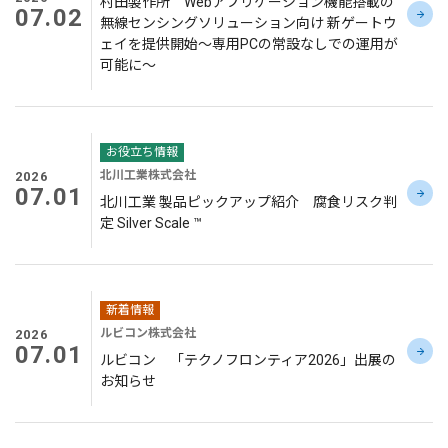
村田製作所 Webアプリケーション機能搭載の
07.02
無線センシングソリューション向け 新ゲートウ
ェイを提供開始～専用PCの常設なしでの運用が
可能に～
お役立ち情報
北川工業株式会社
2026
07.01
北川工業 製品ピックアップ紹介 腐食リスク判
定 Silver Scale ™
新着情報
ルビコン株式会社
2026
07.01
ルビコン 「テクノフロンティア2026」出展の
お知らせ