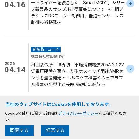
04.16
ードライバーを統合した「SmartMCD™」シリー
ズ新製品のサンプル出荷開始について ～三相ブ
ラシレスDCモーター制御用、低速センサーレス
制御技術搭載～
新製品ニュース
株式会社村田製作所
2026
村田製作所 世界初 平均消費電流20nAと1.2V
04.14
低電圧駆動を両立した磁気スイッチ用途AMRセ
ンサを量産開始 ～ヘルスケア機器やウェアラブ
ル機器の小型化と長時間駆動に寄与～
当社のウェブサイトはCookieを使用しております。
新製品ニュース
Cookieの使用に関する詳細は
プライバシーポリシー
をご確認くださ
山洋電気株式会社
2026
い。
04.13
山洋電気 業界トップの低騒音 40 × 20 mm厚、
同意する
拒否する
40 × 28 mm厚 DCファンを発売