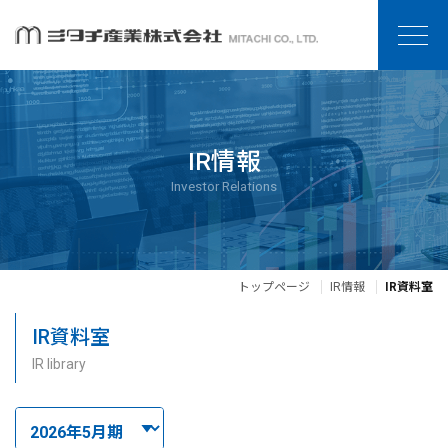
IR情報
Investor Relations
トップページ
IR情報
IR資料室
IR資料室
IR library