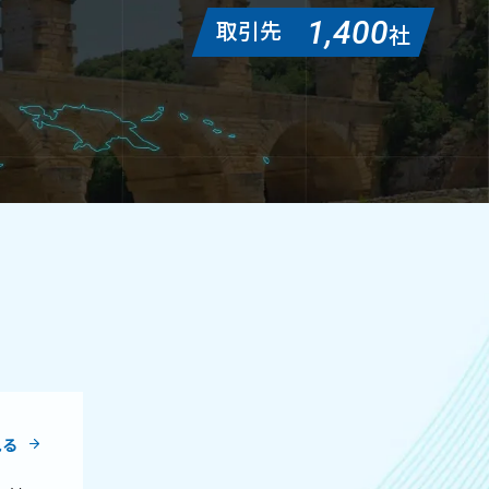
1,400
取引先
社
見る