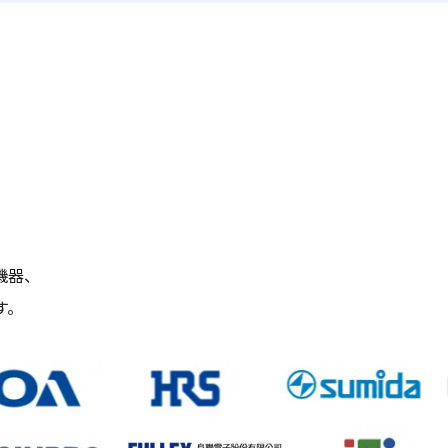
」
機器、
す。