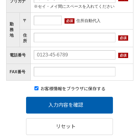
フリガナ
※セイ・メイ間にスペースを入れてください
住所自動代入
〒
必須
勤
務
地
住
必須
所
電話番号
必須
FAX番号
お客様情報をブラウザに保存する
入力内容を確認
リセット