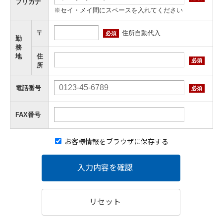
フリガナ
※セイ・メイ間にスペースを入れてください
住所自動代入
〒
必須
勤
務
地
住
必須
所
電話番号
必須
FAX番号
お客様情報をブラウザに保存する
入力内容を確認
リセット