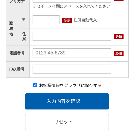
フリガナ
※セイ・メイ間にスペースを入れてください
住所自動代入
〒
必須
勤
務
地
住
必須
所
電話番号
必須
FAX番号
お客様情報をブラウザに保存する
入力内容を確認
リセット