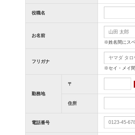
役職名
お名前
※姓名間にス
フリガナ
※セイ・メイ
〒
勤務地
住所
電話番号