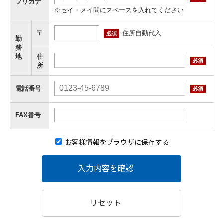
フリガナ
※セイ・メイ間にスペースを入れてください
住所自動代入
〒
必須
勤
務
地
住
必須
所
電話番号
必須
FAX番号
お客様情報をブラウザに保存する
入力内容を確認
リセット