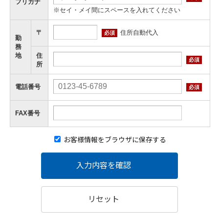
フリガナ
※セイ・メイ間にスペースを入れてください
住所自動代入
〒
必須
勤
務
地
住
必須
所
電話番号
必須
FAX番号
お客様情報をブラウザに保存する
入力内容を確認
リセット