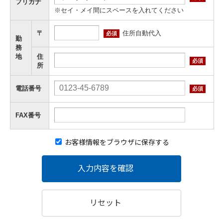
フリガナ
※セイ・メイ間にスペースを入れてください
住所自動代入
〒
必須
勤
務
地
住
必須
所
電話番号
必須
FAX番号
お客様情報をブラウザに保存する
入力内容を確認
リセット