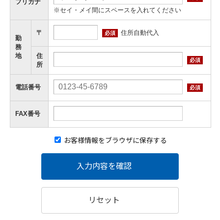
フリガナ
※セイ・メイ間にスペースを入れてください
住所自動代入
〒
必須
勤
務
地
住
必須
所
電話番号
必須
FAX番号
お客様情報をブラウザに保存する
入力内容を確認
リセット