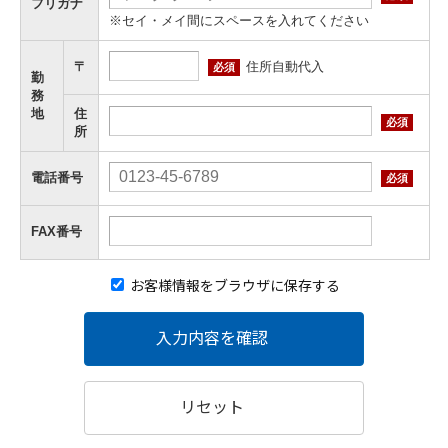
フリガナ
※セイ・メイ間にスペースを入れてください
住所自動代入
〒
必須
勤
務
地
住
必須
所
電話番号
必須
FAX番号
お客様情報をブラウザに保存する
入力内容を確認
リセット