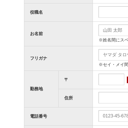
役職名
お名前
※姓名間にス
フリガナ
※セイ・メイ
〒
勤務地
住所
電話番号