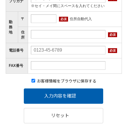
フリガナ
※セイ・メイ間にスペースを入れてください
住所自動代入
〒
必須
勤
務
地
住
必須
所
電話番号
必須
FAX番号
お客様情報をブラウザに保存する
入力内容を確認
リセット