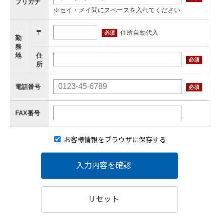
フリガナ
※セイ・メイ間にスペースを入れてください
住所自動代入
〒
必須
勤
務
地
住
必須
所
電話番号
必須
FAX番号
お客様情報をブラウザに保存する
入力内容を確認
リセット