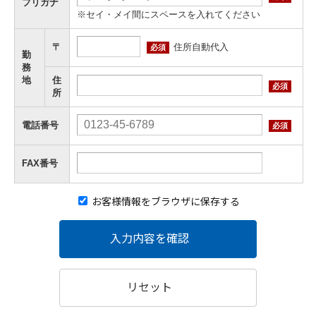
フリガナ
※セイ・メイ間にスペースを入れてください
住所自動代入
〒
必須
勤
務
地
住
必須
所
電話番号
必須
FAX番号
お客様情報をブラウザに保存する
入力内容を確認
リセット