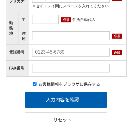
フリガナ
※セイ・メイ間にスペースを入れてください
住所自動代入
〒
必須
勤
務
地
住
必須
所
電話番号
必須
FAX番号
お客様情報をブラウザに保存する
入力内容を確認
リセット