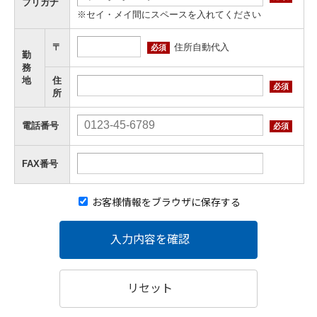
フリガナ
※セイ・メイ間にスペースを入れてください
住所自動代入
〒
必須
勤
務
地
住
必須
所
電話番号
必須
FAX番号
お客様情報をブラウザに保存する
入力内容を確認
リセット