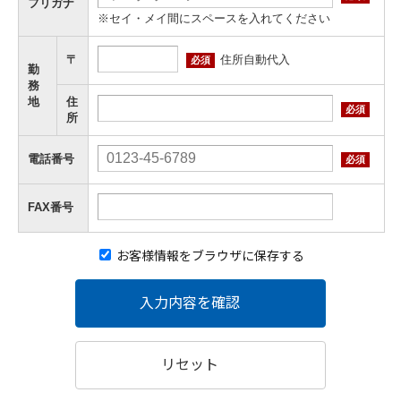
フリガナ
※セイ・メイ間にスペースを入れてください
住所自動代入
〒
必須
勤
務
地
住
必須
所
電話番号
必須
FAX番号
お客様情報をブラウザに保存する
入力内容を確認
リセット