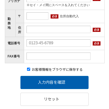
フリガナ
※セイ・メイ間にスペースを入れてください
住所自動代入
〒
必須
勤
務
地
住
必須
所
電話番号
必須
FAX番号
お客様情報をブラウザに保存する
入力内容を確認
リセット