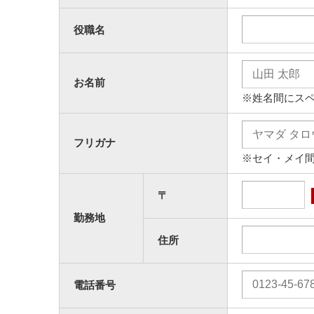
役職名
お名前
※姓名間にス
フリガナ
※セイ・メイ
〒
勤務地
住所
電話番号