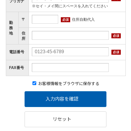
フリガナ
※セイ・メイ間にスペースを入れてください
住所自動代入
〒
必須
勤
務
地
住
必須
所
電話番号
必須
FAX番号
お客様情報をブラウザに保存する
入力内容を確認
リセット