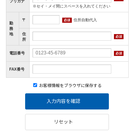
フリガナ
※セイ・メイ間にスペースを入れてください
住所自動代入
〒
必須
勤
務
地
住
必須
所
電話番号
必須
FAX番号
お客様情報をブラウザに保存する
入力内容を確認
リセット