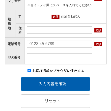
フリガナ
※セイ・メイ間にスペースを入れてください
住所自動代入
〒
必須
勤
務
地
住
必須
所
電話番号
必須
FAX番号
お客様情報をブラウザに保存する
入力内容を確認
リセット