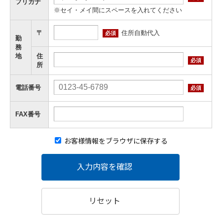
フリガナ
※セイ・メイ間にスペースを入れてください
住所自動代入
〒
必須
勤
務
地
住
必須
所
電話番号
必須
FAX番号
お客様情報をブラウザに保存する
入力内容を確認
リセット