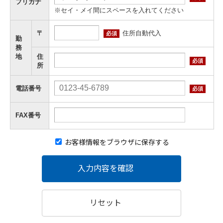
フリガナ
※セイ・メイ間にスペースを入れてください
住所自動代入
〒
必須
勤
務
地
住
必須
所
電話番号
必須
FAX番号
お客様情報をブラウザに保存する
入力内容を確認
リセット