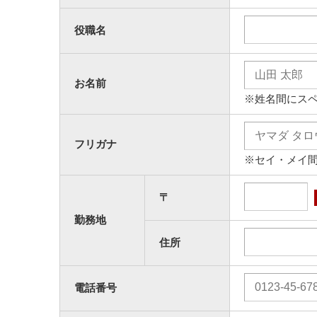
役職名
お名前
※姓名間にス
フリガナ
※セイ・メイ
〒
勤務地
住所
電話番号