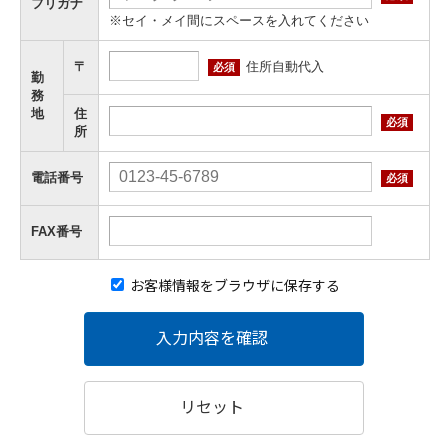
フリガナ
※セイ・メイ間にスペースを入れてください
住所自動代入
〒
必須
勤
務
地
住
必須
所
電話番号
必須
FAX番号
お客様情報をブラウザに保存する
入力内容を確認
リセット