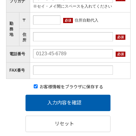
フリガナ
※セイ・メイ間にスペースを入れてください
住所自動代入
〒
必須
勤
務
地
住
必須
所
電話番号
必須
FAX番号
お客様情報をブラウザに保存する
入力内容を確認
リセット