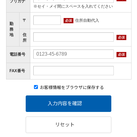
フリガナ
※セイ・メイ間にスペースを入れてください
住所自動代入
〒
必須
勤
務
地
住
必須
所
電話番号
必須
FAX番号
お客様情報をブラウザに保存する
入力内容を確認
リセット