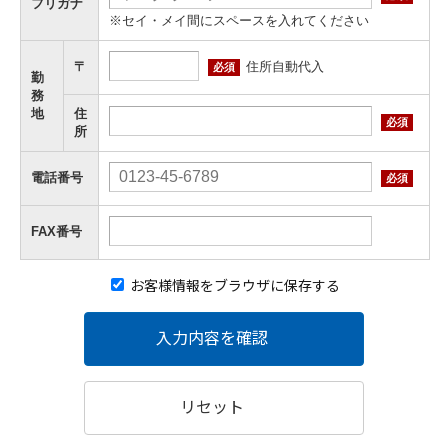
フリガナ
※セイ・メイ間にスペースを入れてください
住所自動代入
〒
必須
勤
務
地
住
必須
所
電話番号
必須
FAX番号
お客様情報をブラウザに保存する
入力内容を確認
リセット